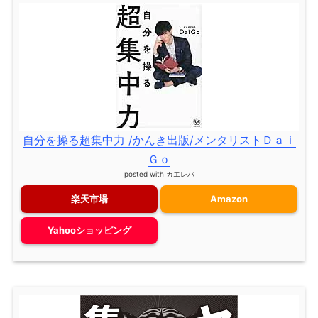
自分を操る超集中力 /かんき出版/メンタリストＤａｉ
Ｇｏ
posted with
カエレバ
楽天市場
Amazon
Yahooショッピング