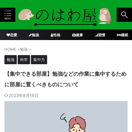
恋愛
勉強
性格
健康
習慣
睡眠
HOME
>
勉強
>
勉強
科学
集中力
【集中できる部屋】勉強などの作業に集中するため
に部屋に置くべきものについて
2023年8月18日