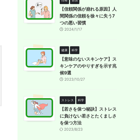
性格
習慣
【信頼関係が崩れる原因】人
間関係の信頼を徐々に失う7
つの悪い習慣
2024/1/17
健康
科学
【意味のないスキンケア】ス
キンケアのやりすぎを示す兆
候9選
2023/10/27
ストレス
科学
【若さを保つ秘訣】ストレス
に負けない若さとたくましさ
を保つ方法
2023/8/23