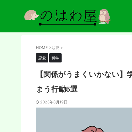
HOME
>
恋愛
>
恋愛
科学
【関係がうまくいかない】
まう行動5選
2023年8月19日