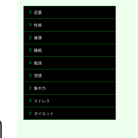
恋愛
性格
健康
睡眠
勉強
習慣
集中力
ストレス
ダイエット