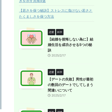
ぎを示す兆候9選
【若さを保つ秘訣】ストレスに負けない若さと
たくましさを保つ方法
恋愛
科学
【結婚を後悔しない為に】結
婚生活を成功させる5つの秘
訣
2025/2/17
恋愛
科学
【デートの失敗】男性が最初
の数回のデートでしてしまう
間違いについて
2025/2/17