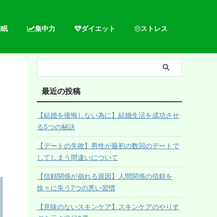
睡眠
集中力
ダイエット
ストレス
最近の投稿
【結婚を後悔しない為に】結婚生活を成功させ
る5つの秘訣
【デートの失敗】男性が最初の数回のデートで
してしまう間違いについて
【信頼関係が崩れる原因】人間関係の信頼を
徐々に失う7つの悪い習慣
【意味のないスキンケア】スキンケアのやりす