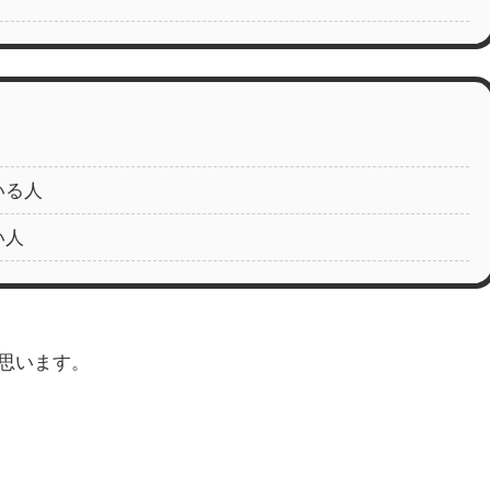
いる人
い人
思います。