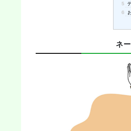
5
デ
6
ネー