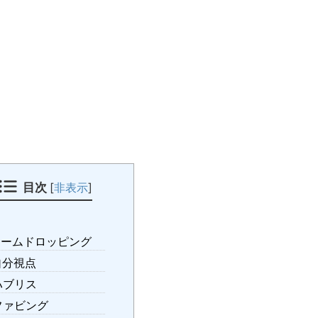
目次
[
非表示
]
ームドロッピング
分視点
ハブリス
ファビング