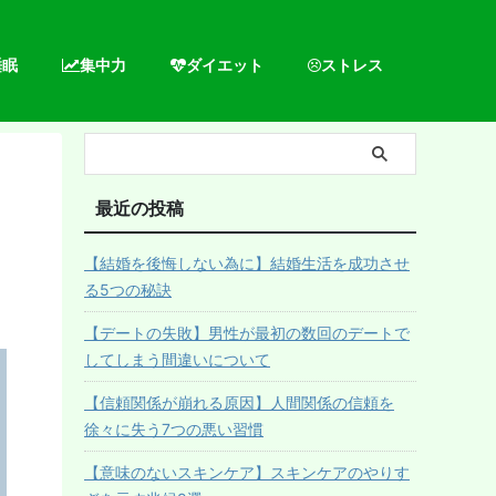
睡眠
集中力
ダイエット
ストレス
最近の投稿
【結婚を後悔しない為に】結婚生活を成功させ
る5つの秘訣
【デートの失敗】男性が最初の数回のデートで
してしまう間違いについて
【信頼関係が崩れる原因】人間関係の信頼を
徐々に失う7つの悪い習慣
【意味のないスキンケア】スキンケアのやりす