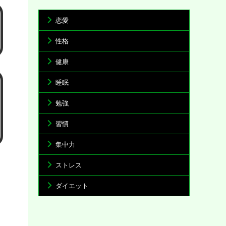
恋愛
性格
健康
睡眠
勉強
習慣
集中力
ストレス
ダイエット