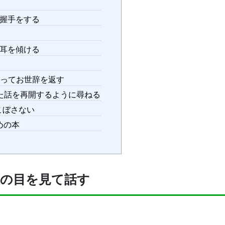
握手をする
耳を傾ける
ってお世辞を返す
た話を再開するように尋ねる
こぼさない
めの本
手の目を見て話す