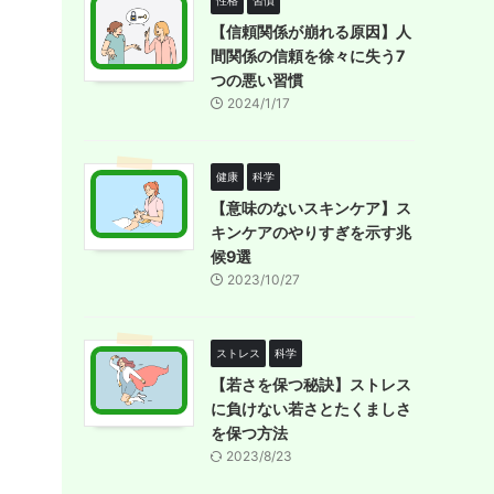
性格
習慣
【信頼関係が崩れる原因】人
間関係の信頼を徐々に失う7
つの悪い習慣
2024/1/17
健康
科学
【意味のないスキンケア】ス
キンケアのやりすぎを示す兆
候9選
2023/10/27
ストレス
科学
【若さを保つ秘訣】ストレス
に負けない若さとたくましさ
を保つ方法
2023/8/23