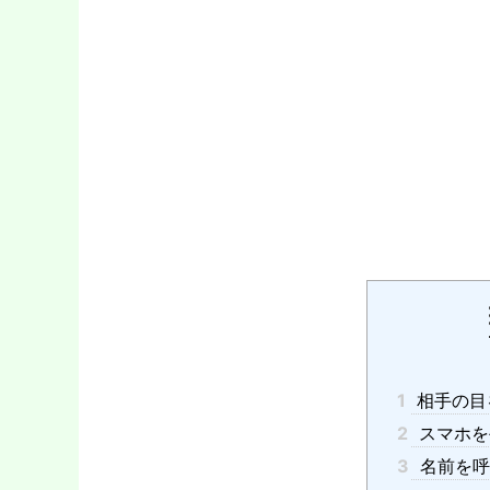
1
相手の目
2
スマホを
3
名前を呼