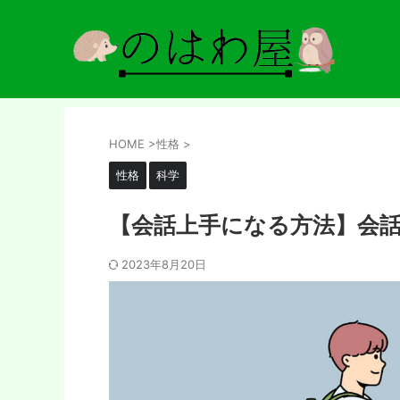
HOME
>
性格
>
性格
科学
【会話上手になる方法】会話
2023年8月20日