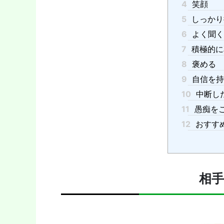
4
笑顔
5
しっかり
6
よく聞く
7
積極的に
8
褒める
9
自信を持
10
中断し
11
愚痴を
12
おすす
相