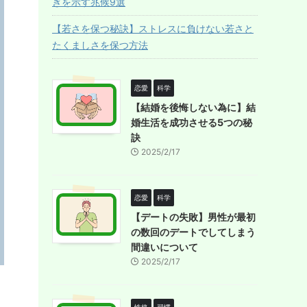
ぎを示す兆候9選
【若さを保つ秘訣】ストレスに負けない若さと
たくましさを保つ方法
恋愛
科学
【結婚を後悔しない為に】結
婚生活を成功させる5つの秘
訣
2025/2/17
恋愛
科学
【デートの失敗】男性が最初
の数回のデートでしてしまう
間違いについて
2025/2/17