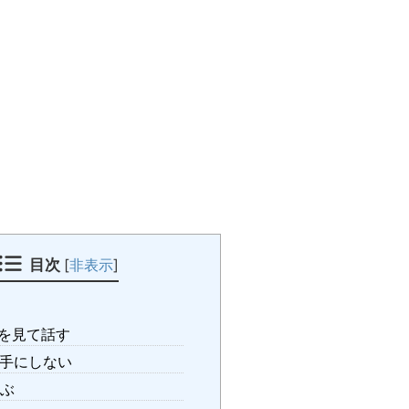
目次
[
非表示
]
を見て話す
手にしない
ぶ