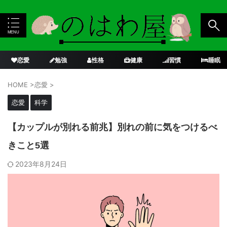
恋愛
勉強
性格
健康
習慣
睡眠
HOME
>
恋愛
>
恋愛
科学
【カップルが別れる前兆】別れの前に気をつけるべ
きこと5選
2023年8月24日