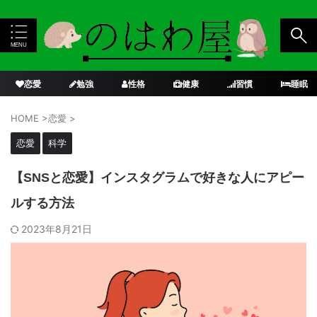
恋愛
勉強
性格
健康
習慣
睡眠
HOME
>
恋愛
>
恋愛
科学
【SNSと恋愛】インスタグラムで好きな人にアピー
ルする方法
2023年8月21日