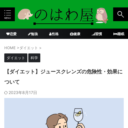
恋愛
勉強
性格
健康
習慣
睡眠
HOME
>
ダイエット
>
ダイエット
科学
【ダイエット】ジュースクレンズの危険性・効果に
ついて
2023年8月17日