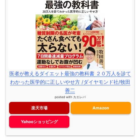
医者が教えるダイエット最強の教科書 ２０万人を診て
わかった医学的に正しいやせ方 /ダイヤモンド社/牧田
善二
posted with
カエレバ
楽天市場
Amazon
Yahooショッピング