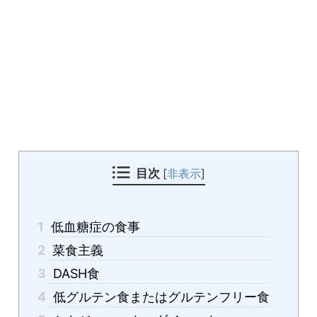
目次
[
非表示
]
1
低血糖症の食事
2
菜食主義
3
DASH食
4
低グルテン食またはグルテンフリー食