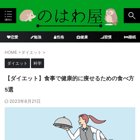
恋愛
勉強
性格
健康
習慣
睡眠
HOME
>
ダイエット
>
ダイエット
科学
【ダイエット】食事で健康的に痩せるための食べ方
5選
2023年8月21日