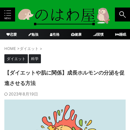
恋愛
勉強
性格
健康
習慣
睡眠
HOME
>
ダイエット
>
ダイエット
科学
【ダイエットや肌に関係】成長ホルモンの分泌を促
進させる方法
2023年8月19日