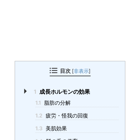
目次
[
非表示
]
1
成長ホルモンの効果
1.1
脂肪の分解
1.2
疲労・怪我の回復
1.3
美肌効果