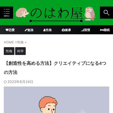
恋愛
勉強
性格
健康
習慣
睡眠
HOME
>
性格
>
性格
科学
【創造性を高める方法】クリエイティブになる4つ
の方法
2023年8月24日