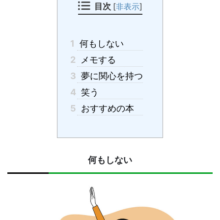
目次
[
非表示
]
1
何もしない
2
メモする
3
夢に関心を持つ
4
笑う
5
おすすめの本
何もしない