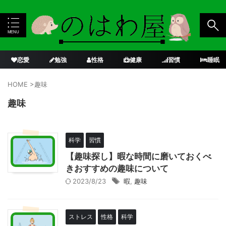
恋愛
勉強
性格
健康
習慣
睡眠
HOME
>
趣味
趣味
科学
習慣
【趣味探し】暇な時間に磨いておくべ
きおすすめの趣味について
2023/8/23
暇
,
趣味
ストレス
性格
科学