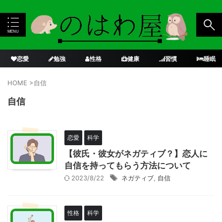
恋愛
勉強
性格
健康
習慣
睡眠
HOME
>
自信
自信
恋愛
科学
【彼氏・彼女がネガティブ？】恋人に
自信を持ってもらう方法について
2023/8/22
ネガティブ
,
自信
性格
科学