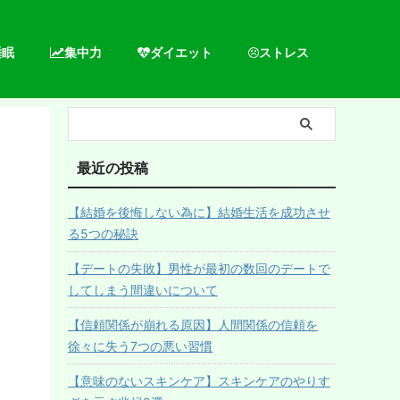
睡眠
集中力
ダイエット
ストレス
最近の投稿
【結婚を後悔しない為に】結婚生活を成功させ
る5つの秘訣
【デートの失敗】男性が最初の数回のデートで
してしまう間違いについて
【信頼関係が崩れる原因】人間関係の信頼を
徐々に失う7つの悪い習慣
【意味のないスキンケア】スキンケアのやりす