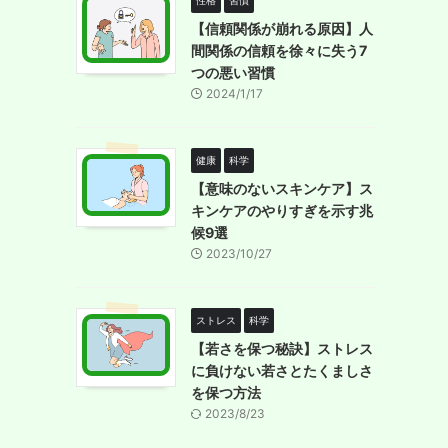
性格
習慣
【信頼関係が崩れる原因】人
間関係の信頼を徐々に失う7
つの悪い習慣
2024/1/17
健康
科学
【意味のないスキンケア】ス
キンケアのやりすぎを示す兆
候9選
2023/10/27
ストレス
科学
【若さを保つ秘訣】ストレス
に負けない若さとたくましさ
を保つ方法
2023/8/23