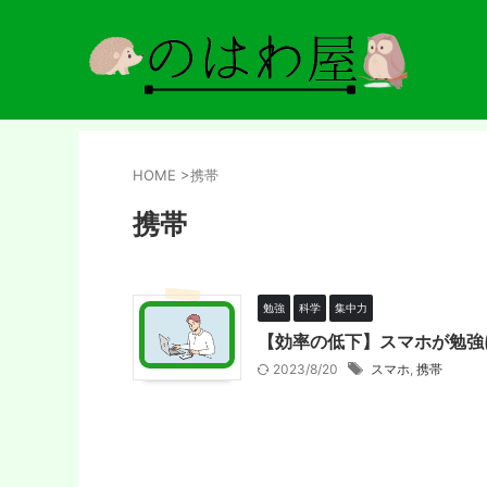
HOME
>
携帯
携帯
勉強
科学
集中力
【効率の低下】スマホが勉強
2023/8/20
スマホ
,
携帯