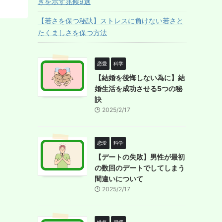
ぎを示す兆候9選
【若さを保つ秘訣】ストレスに負けない若さと
たくましさを保つ方法
恋愛
科学
【結婚を後悔しない為に】結
婚生活を成功させる5つの秘
訣
2025/2/17
恋愛
科学
【デートの失敗】男性が最初
の数回のデートでしてしまう
間違いについて
2025/2/17