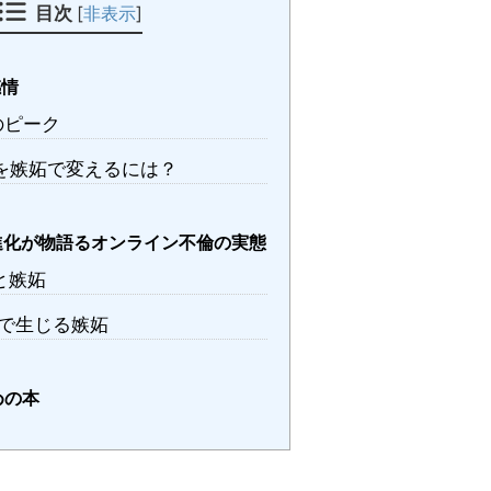
目次
[
非表示
]
情
のピーク
を嫉妬で変えるには？
化が物語るオンライン不倫の実態
と嫉妬
Sで生じる嫉妬
めの本