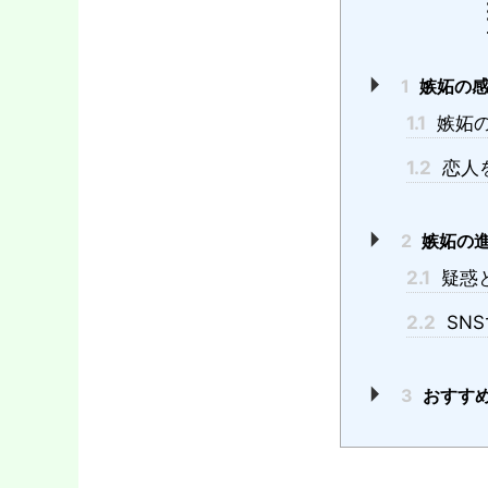
1
嫉妬の感
1.1
嫉妬
1.2
恋人
2
嫉妬の進
2.1
疑惑
2.2
SN
3
おすす