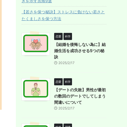
ぎを示す兆候9選
【若さを保つ秘訣】ストレスに負けない若さと
たくましさを保つ方法
恋愛
科学
【結婚を後悔しない為に】結
婚生活を成功させる5つの秘
訣
2025/2/17
恋愛
科学
【デートの失敗】男性が最初
の数回のデートでしてしまう
間違いについて
2025/2/17