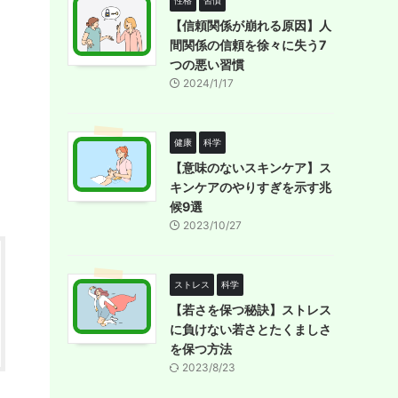
性格
習慣
【信頼関係が崩れる原因】人
間関係の信頼を徐々に失う7
つの悪い習慣
2024/1/17
健康
科学
【意味のないスキンケア】ス
キンケアのやりすぎを示す兆
候9選
2023/10/27
ストレス
科学
【若さを保つ秘訣】ストレス
に負けない若さとたくましさ
を保つ方法
2023/8/23