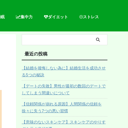
睡眠
集中力
ダイエット
ストレス
最近の投稿
【結婚を後悔しない為に】結婚生活を成功させ
る5つの秘訣
【デートの失敗】男性が最初の数回のデートで
してしまう間違いについて
【信頼関係が崩れる原因】人間関係の信頼を
徐々に失う7つの悪い習慣
【意味のないスキンケア】スキンケアのやりす