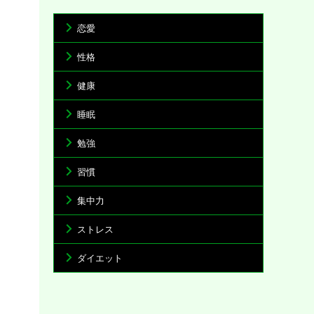
恋愛
性格
健康
睡眠
勉強
習慣
集中力
ストレス
ダイエット