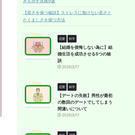
ぎを示す兆候9選
【若さを保つ秘訣】ストレスに負けない若さと
たくましさを保つ方法
恋愛
科学
【結婚を後悔しない為に】結
婚生活を成功させる5つの秘
訣
2025/2/17
恋愛
科学
【デートの失敗】男性が最初
の数回のデートでしてしまう
間違いについて
2025/2/17