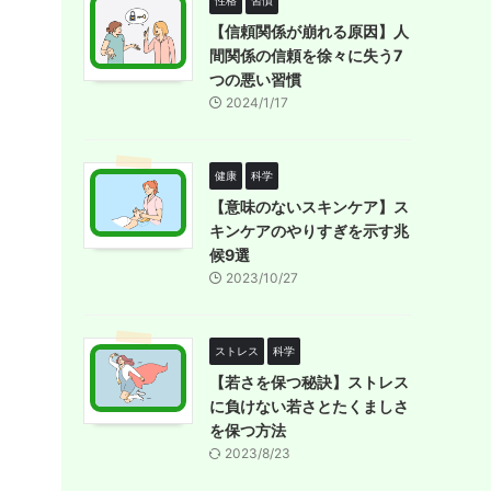
性格
習慣
【信頼関係が崩れる原因】人
間関係の信頼を徐々に失う7
つの悪い習慣
2024/1/17
健康
科学
【意味のないスキンケア】ス
キンケアのやりすぎを示す兆
候9選
2023/10/27
ストレス
科学
【若さを保つ秘訣】ストレス
に負けない若さとたくましさ
を保つ方法
2023/8/23