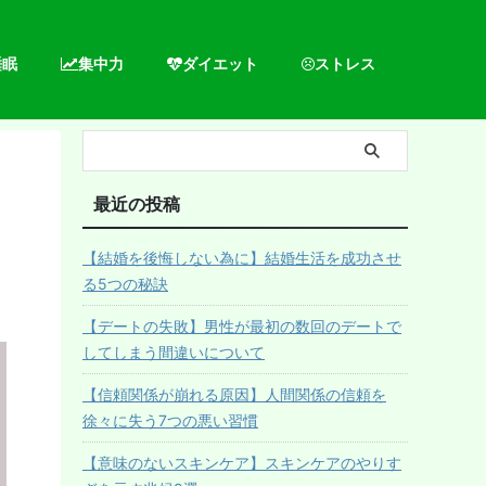
睡眠
集中力
ダイエット
ストレス
最近の投稿
【結婚を後悔しない為に】結婚生活を成功させ
る5つの秘訣
【デートの失敗】男性が最初の数回のデートで
してしまう間違いについて
【信頼関係が崩れる原因】人間関係の信頼を
徐々に失う7つの悪い習慣
【意味のないスキンケア】スキンケアのやりす