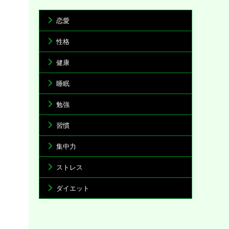
恋愛
性格
健康
睡眠
勉強
習慣
集中力
ストレス
ダイエット