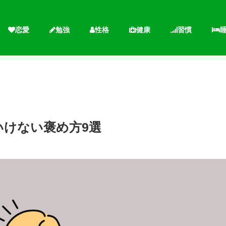
恋愛
勉強
性格
健康
習慣
いけない褒め方9選