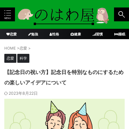
恋愛
勉強
性格
健康
習慣
睡眠
HOME
>
恋愛
>
恋愛
科学
【記念日の祝い方】記念日を特別なものにするため
の楽しいアイデアについて
2023年8月22日