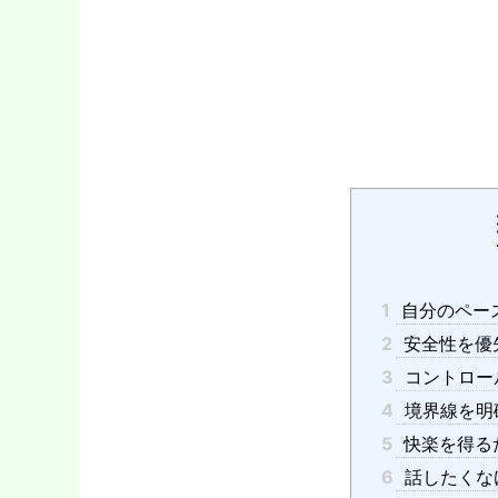
1
自分のペー
2
安全性を優
3
コントロー
4
境界線を明
5
快楽を得る
6
話したくな