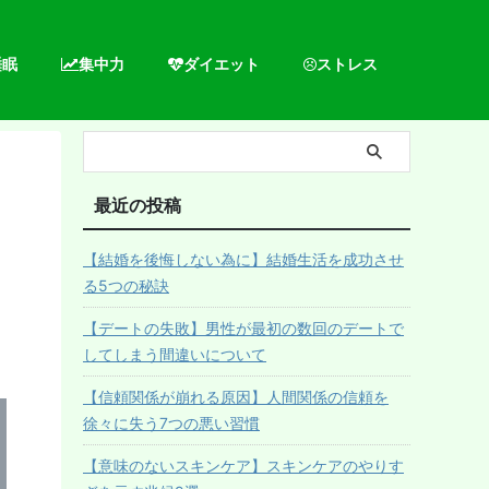
睡眠
集中力
ダイエット
ストレス
最近の投稿
【結婚を後悔しない為に】結婚生活を成功させ
る5つの秘訣
【デートの失敗】男性が最初の数回のデートで
してしまう間違いについて
【信頼関係が崩れる原因】人間関係の信頼を
徐々に失う7つの悪い習慣
【意味のないスキンケア】スキンケアのやりす