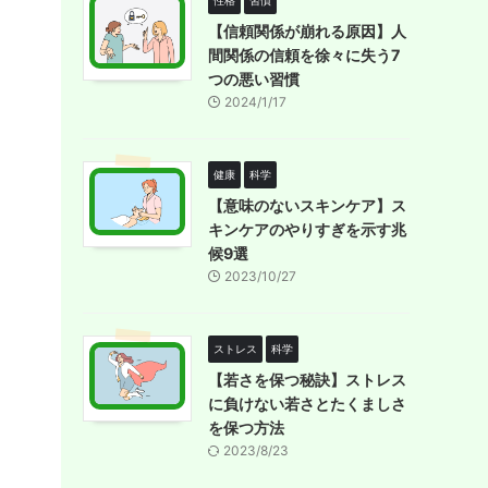
性格
習慣
【信頼関係が崩れる原因】人
間関係の信頼を徐々に失う7
つの悪い習慣
2024/1/17
健康
科学
【意味のないスキンケア】ス
キンケアのやりすぎを示す兆
候9選
2023/10/27
ストレス
科学
【若さを保つ秘訣】ストレス
に負けない若さとたくましさ
を保つ方法
2023/8/23