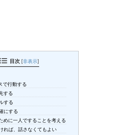
目次
[
非表示
]
スで行動する
先する
ルする
確にする
ために一人ですることを考える
ければ、話さなくてもよい