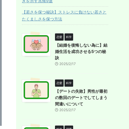
ぎを示す兆候9選
【若さを保つ秘訣】ストレスに負けない若さと
たくましさを保つ方法
恋愛
科学
【結婚を後悔しない為に】結
婚生活を成功させる5つの秘
訣
2025/2/17
恋愛
科学
【デートの失敗】男性が最初
の数回のデートでしてしまう
間違いについて
2025/2/17