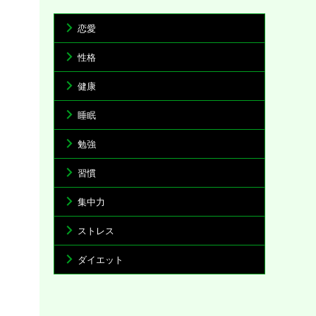
恋愛
性格
健康
睡眠
勉強
習慣
集中力
ストレス
ダイエット