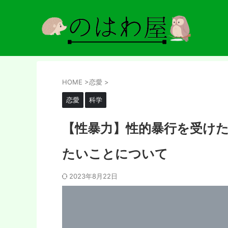
HOME
>
恋愛
>
恋愛
科学
【性暴力】性的暴行を受け
たいことについて
2023年8月22日