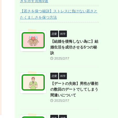
ぎを示す兆候9選
【若さを保つ秘訣】ストレスに負けない若さと
たくましさを保つ方法
恋愛
科学
【結婚を後悔しない為に】結
婚生活を成功させる5つの秘
訣
2025/2/17
恋愛
科学
【デートの失敗】男性が最初
の数回のデートでしてしまう
間違いについて
2025/2/17