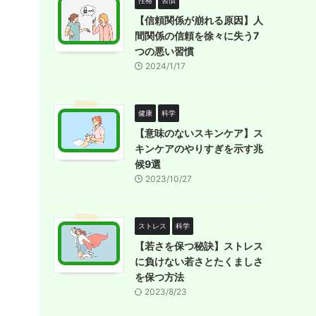
性格
習慣
【信頼関係が崩れる原因】人
間関係の信頼を徐々に失う7
つの悪い習慣
2024/1/17
健康
科学
【意味のないスキンケア】ス
キンケアのやりすぎを示す兆
候9選
2023/10/27
ストレス
科学
【若さを保つ秘訣】ストレス
に負けない若さとたくましさ
を保つ方法
2023/8/23