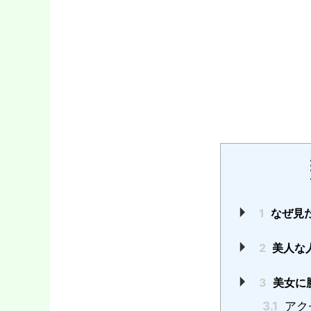
1
なぜ見
2
美人な
3
美女に
3.1
アク