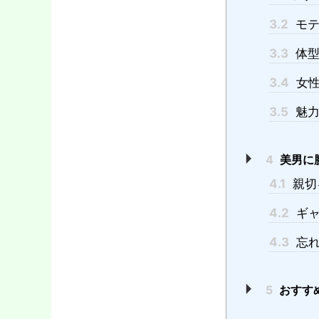
3.2
モテ
3.3
体型
3.4
女性
3.5
魅力
4
美男に
4.1
親切
4.2
ギャ
4.3
忘れ
5
おすす