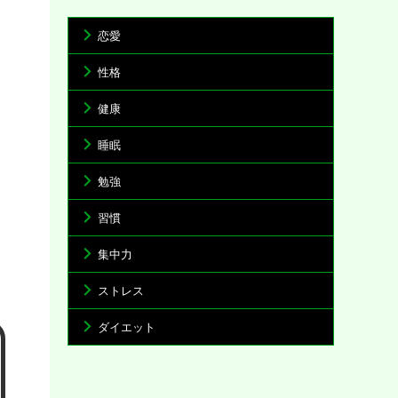
恋愛
性格
健康
睡眠
勉強
習慣
集中力
ストレス
ダイエット